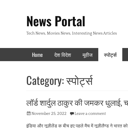
Header Top Menu
Skip
to
News Portal
content
Tech News, Movies News, Interesting News Articles
Primary Menu
Skip
Home
देश विदेश
मूवीज
स्पोर्ट्स
to
content
Category:
स्पोर्ट्स
लॉर्ड शार्दुल ठाकुर की जमकर धुलाई,
Posted
November 25, 2022
Leave a comment
on
इंडिया और नूज़ीलेंड क बीच हुए पहले मैच में नूज़ीलैण्ड ने भारत क